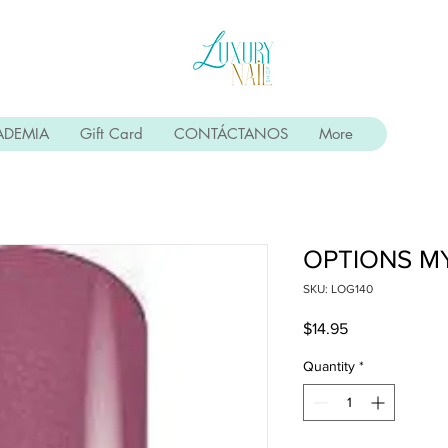
ADEMIA
Gift Card
CONTÁCTANOS
More
OPTIONS M
SKU: LOG140
Price
$14.95
Quantity
*