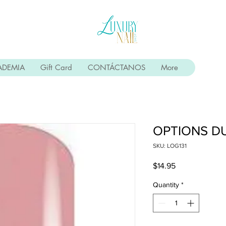
ADEMIA
Gift Card
CONTÁCTANOS
More
OPTIONS D
SKU: LOG131
Price
$14.95
Quantity
*