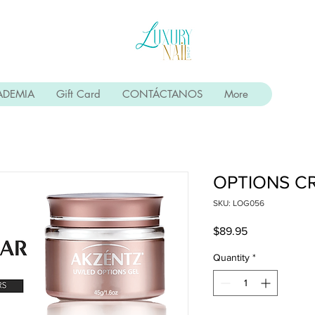
ADEMIA
Gift Card
CONTÁCTANOS
More
OPTIONS C
SKU: LOG056
Price
$89.95
Quantity
*