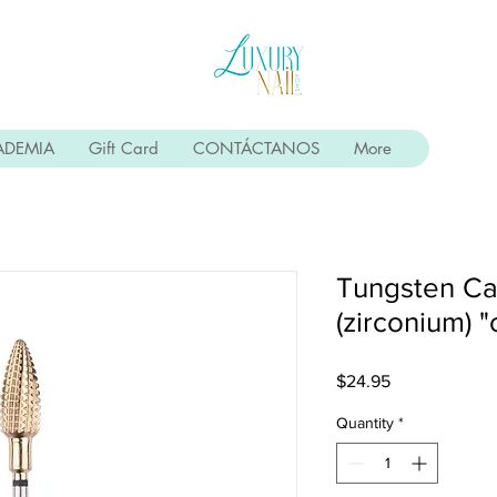
ADEMIA
Gift Card
CONTÁCTANOS
More
Tungsten Ca
(zirconium) "
Price
$24.95
Quantity
*