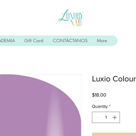
ADEMIA
Gift Card
CONTÁCTANOS
More
Luxio Colou
Price
$18.00
Quantity
*