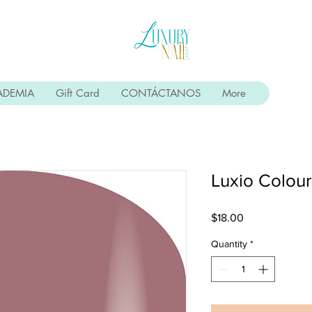
ADEMIA
Gift Card
CONTÁCTANOS
More
Luxio Colou
Price
$18.00
Quantity
*