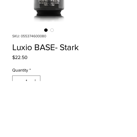
SKU: 055374600080
Luxio BASE- Stark
Price
$22.50
Quantity
*
Add to Cart
Puedes crear uñas perfectas con
las nuevas bases de color de
Luxio.